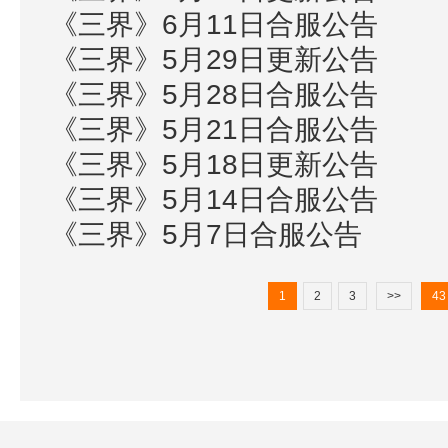
《三界》6月11日合服公告
《三界》5月29日更新公告
《三界》5月28日合服公告
《三界》5月21日合服公告
《三界》5月18日更新公告
《三界》5月14日合服公告
《三界》5月7日合服公告
1
2
3
>>
43