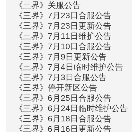
《三界》关服公告
《三界》7月23日合服公告
《三界》7月23日更新公告
《三界》7月11日维护公告
《三界》7月10日合服公告
《三界》7月9日更新公告
《三界》7月4日临时维护公告
《三界》7月3日合服公告
《三界》停开新区公告
《三界》6月25日合服公告
《三界》6月24日临时维护公告
《三界》6月18日合服公告
《三界》6月16日更新公告