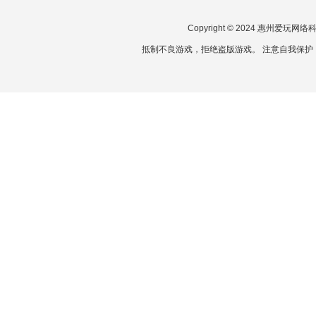
Copyright © 2024 惠州爱玩
抵制不良游戏，拒绝盗版游戏。 注意自我保护