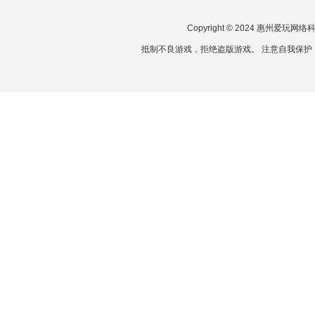
Copyright © 2024 惠州爱玩
抵制不良游戏，拒绝盗版游戏。 注意自我保护