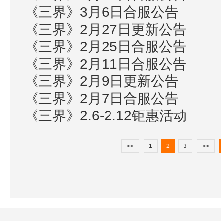
《三界》3月6日合服公告
《三界》2月27日更新公告
《三界》2月25日合服公告
《三界》2月11日合服公告
《三界》2月9日更新公告
《三界》2月7日合服公告
《三界》2.6-2.12钜惠活动
<<
1
2
3
>>