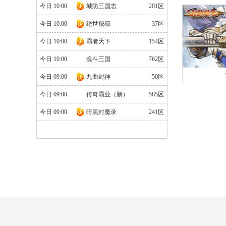
官网
|
礼包
今日 10:00
城防三国志
201区
今日 10:00
绝世秘籍
37区
今日 10:00
霸者天下
154区
今日 10:00
魂斗三国
762区
今日 09:00
九曲封神
50区
官网
|
礼包
今日 09:00
传奇霸业（新）
585区
今日 09:00
暗黑封魔录
241区