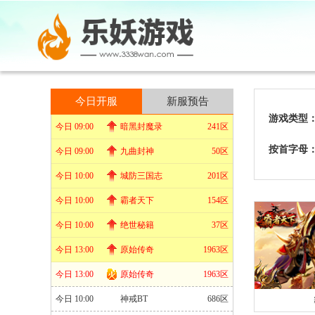
今日开服
新服预告
游戏类型
今日 09:00
暗黑封魔录
241区
按首字母
今日 09:00
九曲封神
50区
今日 10:00
城防三国志
201区
今日 10:00
霸者天下
154区
今日 10:00
绝世秘籍
37区
今日 13:00
原始传奇
1963区
今日 13:00
原始传奇
1963区
今日 10:00
神戒BT
686区