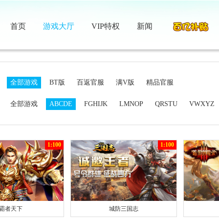
首页
游戏大厅
VIP特权
新闻
：
全部游戏
BT版
百返官服
满V版
精品官服
：
全部游戏
ABCDE
FGHIJK
LMNOP
QRSTU
VWXYZ
1:100
1:100
霸者天下
城防三国志