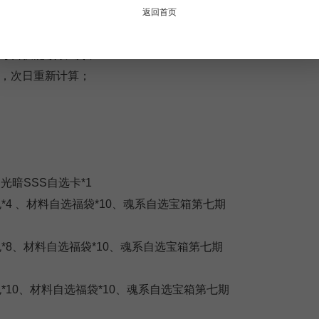
充值金额不累计；
返回首页
23区
作日内发放，发放方式为礼包码；
每日仅能领取1次；
21区
额，次日重新计算；
19区
17区
15区
光暗SSS自选卡*1
*4 、材料自选福袋*10、魂系自选宝箱第七期
13区
包*8、材料自选福袋*10、魂系自选宝箱第七期
11区
9区
包*10、材料自选福袋*10、魂系自选宝箱第七期