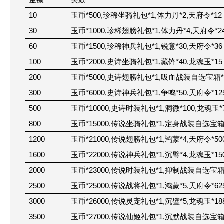
10
玉币*500,珍稀坐骑礼包*1,体力丹*2,天府令*12
30
玉币*1000,珍稀翅膀礼包*1,体力丹*4,天府令*2
60
玉币*1500,珍稀神兵礼包*1,锐意*30,天府令*36
100
玉币*2000,史诗坐骑礼包*1,藏锋*40,龙魂玉*15
200
玉币*5000,史诗翅膀礼包*1,吸血战装自选宝箱*
300
玉币*6000,史诗神兵礼包*1,争鸣*50,天府令*12
500
玉币*10000,史诗时装礼包*1,洞微*100,龙魂玉*
800
玉币*15000,传说坐骑礼包*1,定身战装自选宝箱*
1200
玉币*21000,传说翅膀礼包*1,鸿蒙*4,天府令*50
1600
玉币*22000,传说神兵礼包*1,沉璧*4,龙魂玉*15
2000
玉币*23000,传说时装礼包*1,抑制战装自选宝箱*
2500
玉币*25000,传说战将礼包*1,鸿蒙*5,天府令*62
3000
玉币*26000,传说灵宠礼包*1,沉璧*5,龙魂玉*18
3500
玉币*27000,传说仙姬礼包*1,沉默战装自选宝箱*