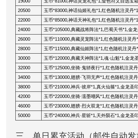
19000
玉币*81000,神话灵宠礼包*1,金色符文自选宝箱*
20500
玉币*83000,神话仙姬礼包*1,红色随机注灵丹*16
22000
玉币*85000,神话天神礼包*1,红色随机注灵丹*1
24000
玉币*105000,典藏战将阵法*1,巴蜀天书*1,金龙
26000
玉币*110000,典藏灵宠阵法*1,红色随机注灵丹*2
28000
玉币*115000,典藏仙姬阵法*1,红色随机注灵丹*2
30000
玉币*120000,典藏天神阵法*1,魂·山魁*1,金龙圣
32000
玉币*125000,坐骑·鬼轿夜行*1,红色随机注灵丹*
34000
玉币*130000,翅膀·飞羽无声*1,红色随机注灵丹*
38000
玉币*210000,神兵·彼岸*1,真火仙箍*1,金龙圣印
42000
玉币*220000,坐骑·濡墨嘲风*1,红色随机注灵丹*
46000
玉币*230000,翅膀·烈火双龙*1,红色随机注灵丹*
50000
玉币
*240000,
神兵·星斩*1,天外陨石*1,金龙圣印*
三、单日累充活动（邮件自动发