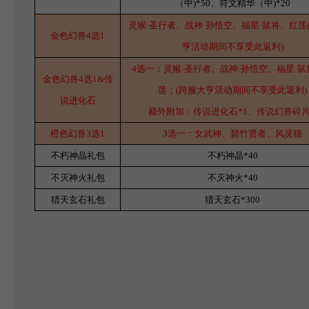
（中)*50、符文精华（中)*20
灵猴·圣行者、战神·孙悟空、福星·鼠将、红莲
金色幻兽4选1
亨活动期间不享受此返利)
4
选一：灵猴·圣行者、战神·孙悟空、福星·鼠
金色幻兽4选1&传
莲；(跨服大亨活动期间不享受此返利)
说进化石
额外附加：传说进化石*1、传说幻兽碎片*
橙色幻兽3选1
3
选一：女武神、碧竹贤者、风灵猫
不朽神晶礼包
不朽神晶*40
不灭神火礼包
不灭神火*40
猎天玄石礼包
猎天玄石*300