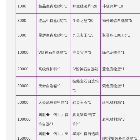
1000
极品生肖盒(绑)*1
神宠经验丹*20
斗笠碎片*10
3000
绝品生肖盒(绑)*1
生命之息*30
额外试炼自选箱*5
5000
星辉生肖盒(绑)*1
九天玄玉*15
聚灵珠(100万)*1
10000
Ⅴ阶神石自选箱*1
注灵宝匣*3
绿色宠物蛋*1
20000
高级保护符*1
Ⅳ阶神石自选箱
蓝色宠物蛋*1
技能宝石自选箱
30000
天命自选箱*1
紫色宠物蛋*1
*1
50000
天炎武尊剑甲箱*1
幻灵玉石*1
珍礼材料箱*1
屠龍◆「传世」首
真龙锻造书[首
100000
豪礼材料箱*3
饰自选*1
饰]*1
屠龍◆「传世」至
星海生肖自选箱
150000
Ⅰ阶涅槃装备自选箱*1