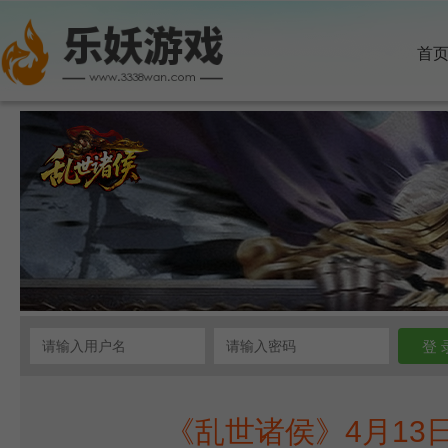
首
《乱世诸侯》4月13