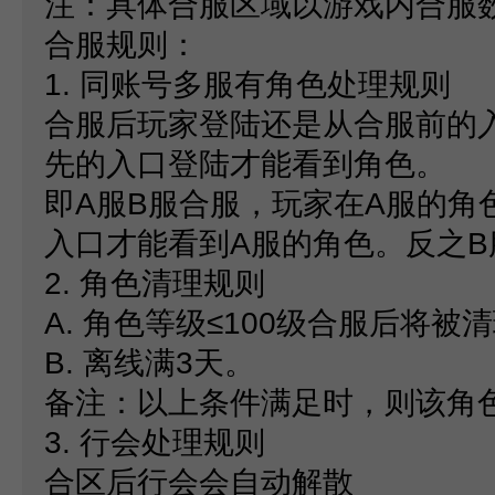
注：具体合服区域以游戏内合服
合服规则：
1.
同账号多服有角色处理规则
合服后玩家登陆还是从合服前的
先的入口登陆才能看到角色。
即
A
服
B
服合服，玩家在
A
服的角
入口才能看到
A
服的角色。反之
B
2.
角色清理规则
A.
角色等级
≤100
级合服后将被清
B.
离线满
3
天。
备注：以上条件满足时，则该角
3.
行会处理规则
合区后行会会自动解散